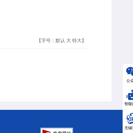
【字号：
默认
大
特大
】
公
智能
无锡