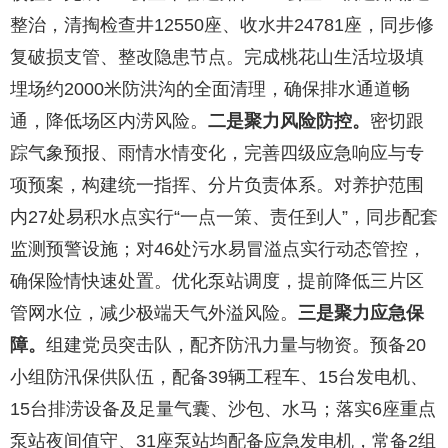
整治，清掏检查井12550座、收水井24781座，同步修
复破损支管、整改隐患节点。完成桃花山生活垃圾填
埋场约2000米防洪沟的全面清理，确保排水通道畅
通，降低场区内涝风险。
二是聚力风险防控。
密切跟
踪气象预报、雨情水情变化，完善四级应急响应与专
项预案，构建统一指挥、分片负责体系。对养护范围
内27处易积水点实行“一点一策、责任到人”，同步配套
监测预警设施；对46处污水易冒溢点实行动态管控，
确保险情快速处置。优化泵站调度，提前降低三片区
管网水位，减少极端天气外溢风险。
三是聚力应急保
障。
组建党员突击队，配齐防汛力量与物资。预备20
小组防汛保供队伍，配备39辆工程车、15台发电机、
15台排涝设备及足量气囊、沙包、水马；落实6座重点
泵站夜间值守、31座泵站均配备应急发电机，常备2组