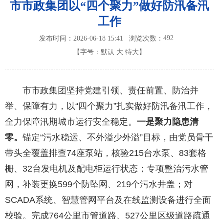
市市政集团以“四个聚力”做好防汛备汛
工作
492
发布时间：2026-06-18 15:41
浏览次数：
【字号：
默认
大
特大
】
市市政集团坚持党建引领、责任前置、防治并
举、保障有力，以“四个聚力”扎实做好防汛备汛工作，
全力保障汛期城市运行安全稳定。
一是聚力隐患清
零。
锚定“污水稳运、不外溢少外溢”目标，由党员骨干
带头全覆盖排查74座泵站，核验215台水泵、83套格
栅、32台发电机及配电柜运行状态；专项整治污水管
网，补装更换599个防坠网、219个污水井盖；对
SCADA系统、智慧管网平台及在线监测设备进行全面
校验。完成764公里市管道路、527公里区级道路疏通