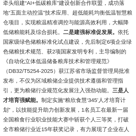
牵头组建“AI+低碳粮库”建设创新合作联盟，成功落
地“五面主动控温”技术应用、超低能耗均衡低温智慧粮
仓项目，实现粮温精准调控与能源高效利用，大幅降
低储粮能耗及综合损耗。
二是建强标准促发展。
依托
国家级绿色储粮标准化试点建设，先后制定6项企业绿
色储粮技术规范、获2项国家发明专利，主导编制的
《自动化立体低温储备粮库技术和管理规范》
（DB32/T5254-2025）获江苏省市场监督管理局批准
发布，不仅为区域粮储企业提供技术遵循和管理指
引，更为粮储行业规范化发展注入强劲动能。
三是人
才培育强赋能。
制定实施“粮欣食慧‘345’人才培育计
划”，以技能提升助力创新发展，1名员工在最新一届
全国粮食行业职业技能大赛中斩获个人三等奖，打破
全市粮储行业近15年获奖记录，有力展现了企业在人