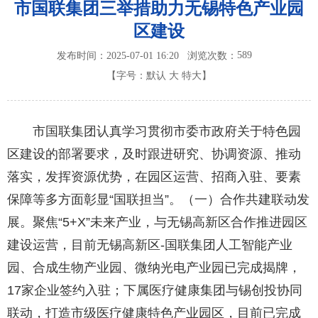
市国联集团三举措助力无锡特色产业园
区建设
589
发布时间：2025-07-01 16:20
浏览次数：
【字号：
默认
大
特大
】
市国联集团认真学习贯彻市委市政府关于特色园
区建设的部署要求，及时跟进研究、协调资源、推动
落实，发挥资源优势，在园区运营、招商入驻、要素
保障等多方面彰显“国联担当”。（一）合作共建联动发
展。聚焦“5+X”未来产业，与无锡高新区合作推进园区
建设运营，目前无锡高新区-国联集团人工智能产业
园、合成生物产业园、微纳光电产业园已完成揭牌，
17家企业签约入驻；下属医疗健康集团与锡创投协同
联动，打造市级医疗健康特色产业园区，目前已完成